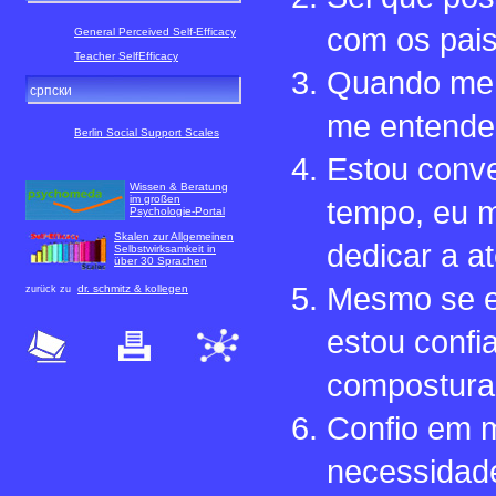
com os pai
General Perceived Self-Efficacy
Teacher SelfEfficacy
Quando me e
српски
me entende
Berlin Social Support Scales
Estou conve
Wissen & Beratung
im großen
tempo, eu m
Psychologie-Portal
Skalen zur Allgemeinen
dedicar a a
Selbstwirksamkeit in
über 30 Sprachen
Mesmo se eu
dr. schmitz & kollegen
zurück zu
estou confi
compostura
Confio em m
necessidad