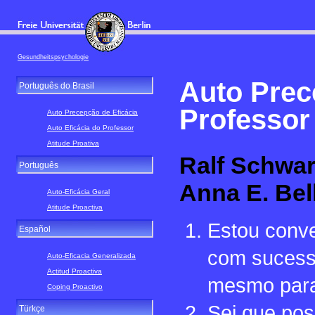
Gesundheitspsychologie
Auto Prec
Português do Brasil
Professor
Auto Precepção de Eficácia
Auto Eficácia do Professor
Atitude Proativa
Ralf Schwar
Português
Anna E. Bel
Auto-Eficácia Geral
Atitude Proactiva
Estou conve
Español
com sucesso
Auto-Eficacia Generalizada
Actitud Proactiva
mesmo para 
Coping Proactivo
Sei que pos
Türkçe